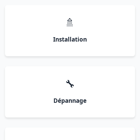
🚿
Installation
🔧
Dépannage