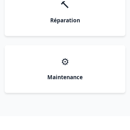
🔨
Réparation
⚙️
Maintenance