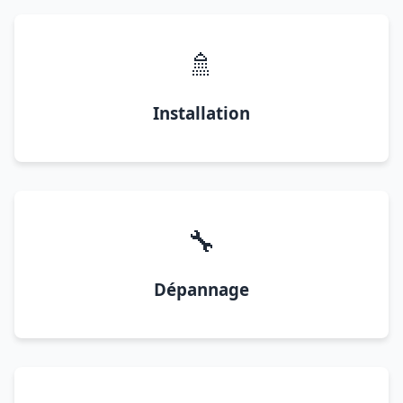
🚿
Installation
🔧
Dépannage