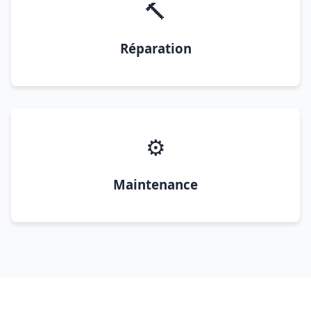
🔨
Réparation
⚙️
Maintenance