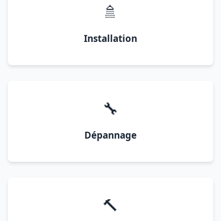
🚿
Installation
🔧
Dépannage
🔨