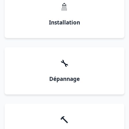
🚿
Installation
🔧
Dépannage
🔨