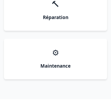
🔨
Réparation
⚙️
Maintenance