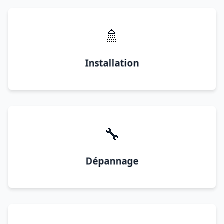
🚿
Installation
🔧
Dépannage