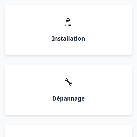
🚿
Installation
🔧
Dépannage