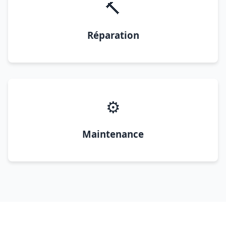
🔨
Réparation
⚙️
Maintenance