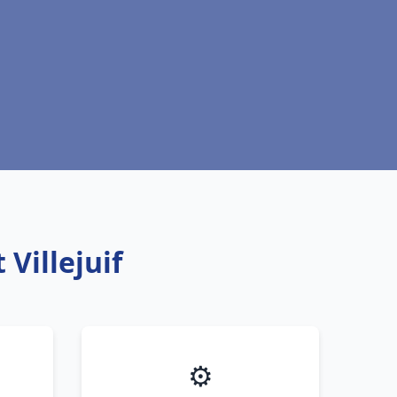
 Villejuif
⚙️