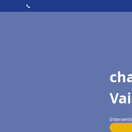
📞
cha
Vai
Interventi