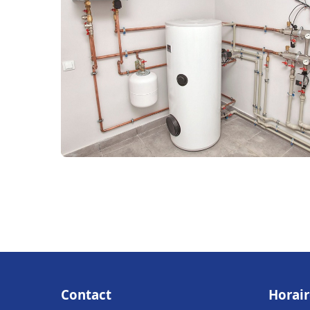
Contact
Horair