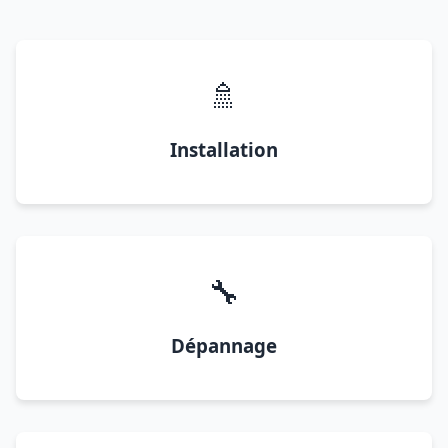
🚿
Installation
🔧
Dépannage