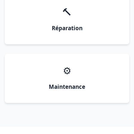
🔨
Réparation
⚙️
Maintenance