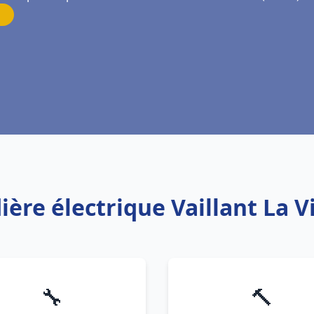
ière électrique Vaillant La 
🔧
🔨