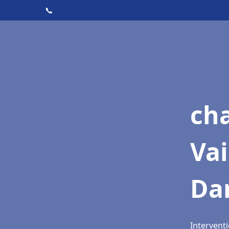
📞
cha
Vai
Da
Interventi