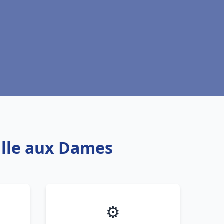
Ville aux Dames
⚙️