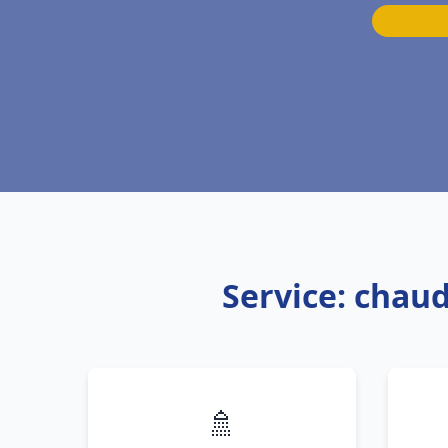
Service: chaud
🚿