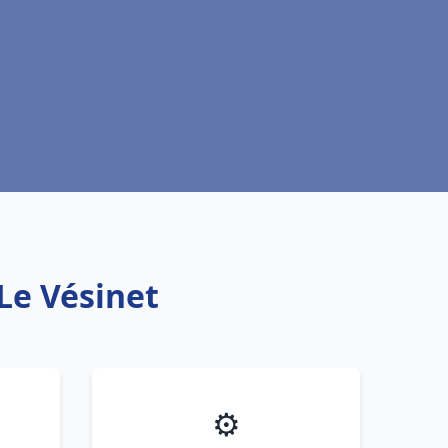
 Le Vésinet
⚙️