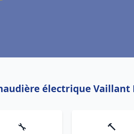
haudière électrique Vaillant
🔧
🔨