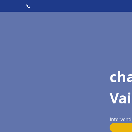
📞
cha
Vai
Interventi