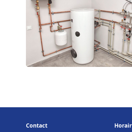
Contact
Horair