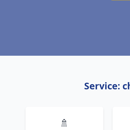
Service: c
🚿