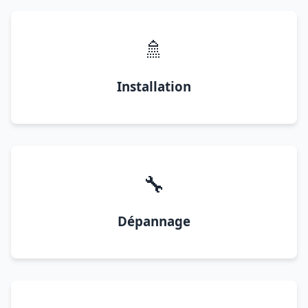
🚿
Installation
🔧
Dépannage