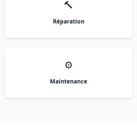
🔨
Réparation
⚙️
Maintenance