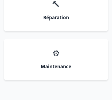
🔨
Réparation
⚙️
Maintenance