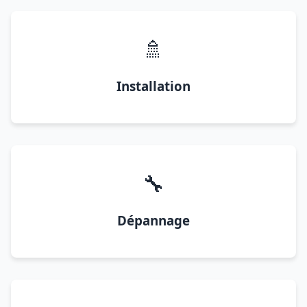
🚿
Installation
🔧
Dépannage