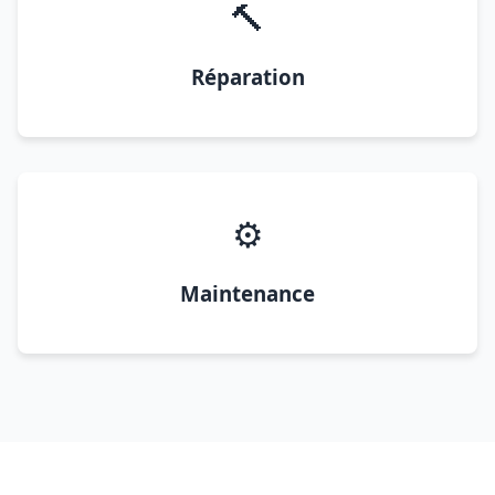
🔨
Réparation
⚙️
Maintenance