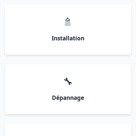
🚿
Installation
🔧
Dépannage