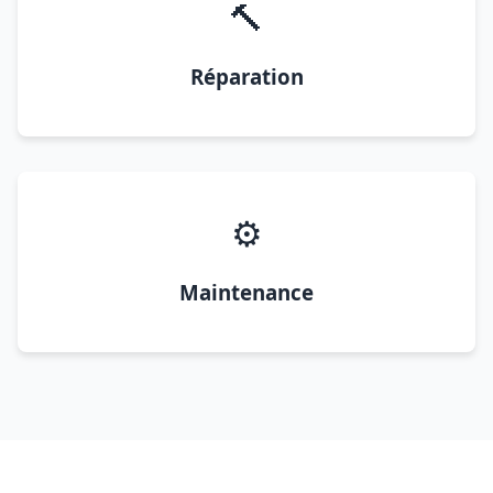
🔨
Réparation
⚙️
Maintenance