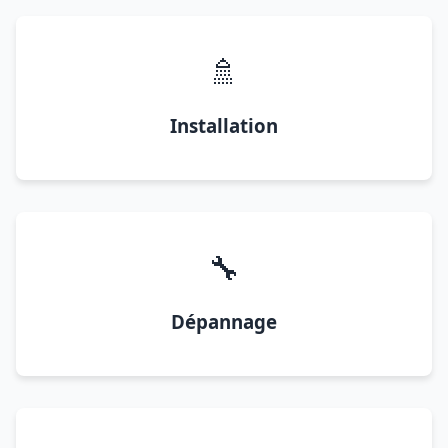
🚿
Installation
🔧
Dépannage