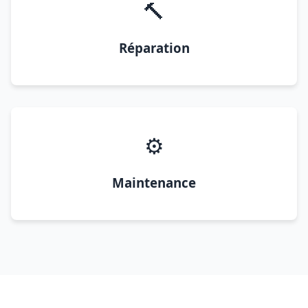
🔨
Réparation
⚙️
Maintenance