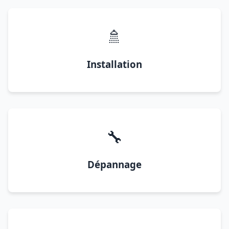
🚿
Installation
🔧
Dépannage