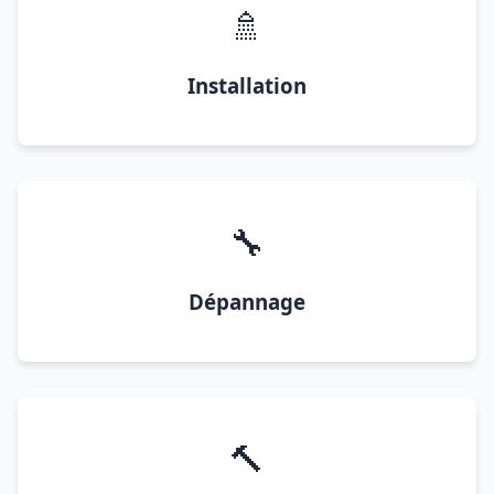
🚿
Installation
🔧
Dépannage
🔨