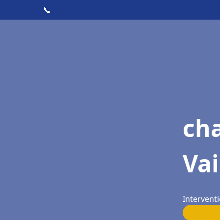
📞
cha
Vai
Interventi