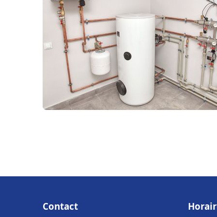
Contact
Horair