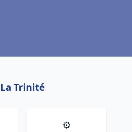
La Trinité
⚙️