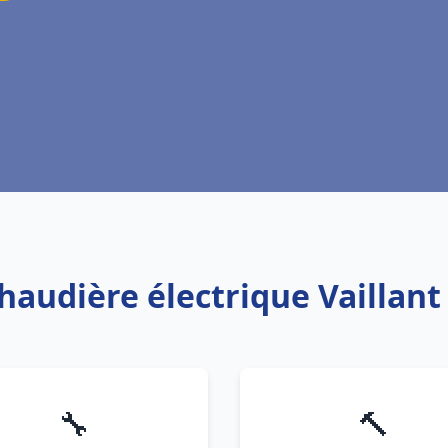
chaudière électrique Vaillant 
🔧
🔨