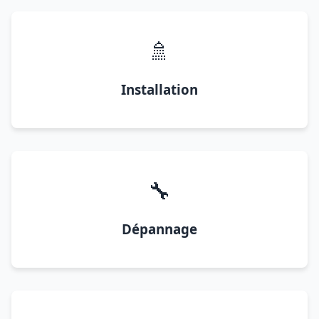
🚿
Installation
🔧
Dépannage