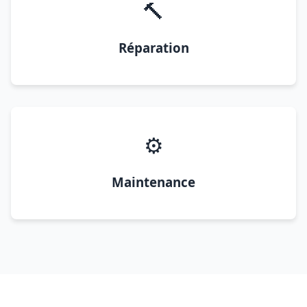
🔨
Réparation
⚙️
Maintenance