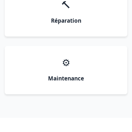
🔨
Réparation
⚙️
Maintenance