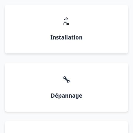
🚿
Installation
🔧
Dépannage