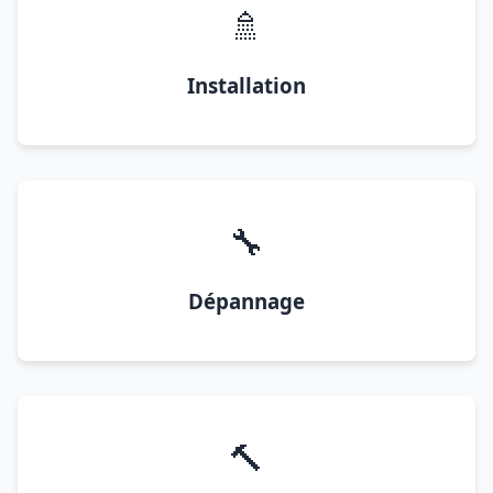
🚿
Installation
🔧
Dépannage
🔨