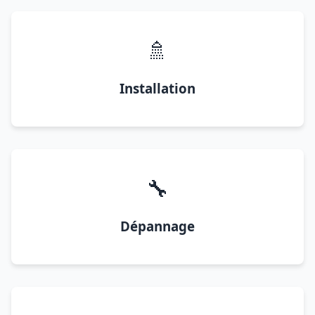
🚿
Installation
🔧
Dépannage