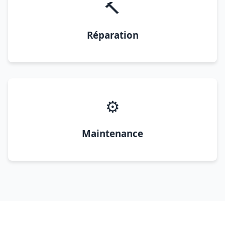
🔨
Réparation
⚙️
Maintenance