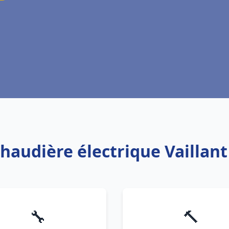
chaudière électrique Vaillan
🔧
🔨