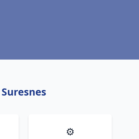
t Suresnes
⚙️