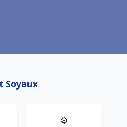
nt Soyaux
⚙️