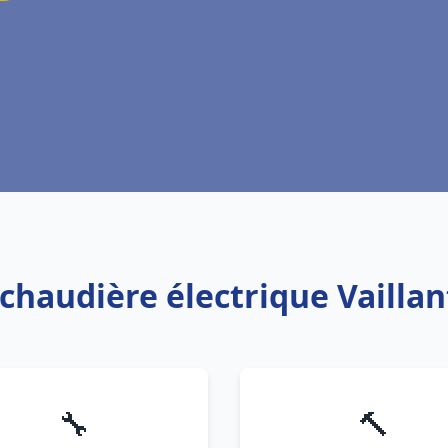
 chaudière électrique Vailla
🔧
🔨