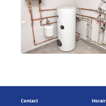
Contact
Horair