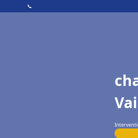
📞
cha
Vai
Interventi