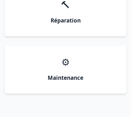
🔨
Réparation
⚙️
Maintenance