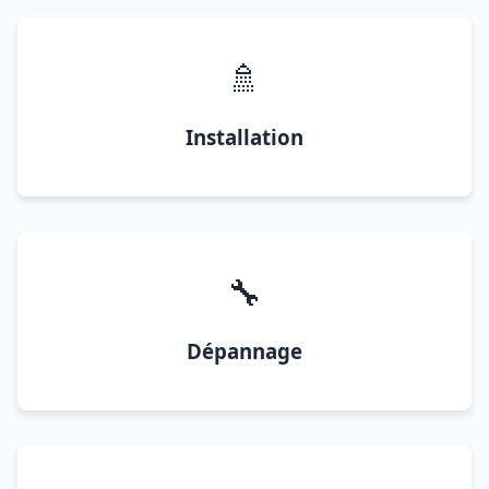
🚿
Installation
🔧
Dépannage