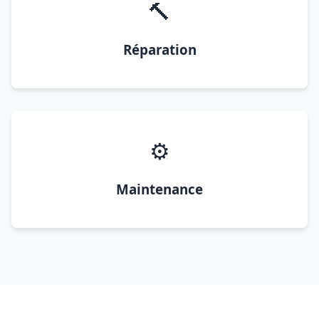
🔨
Réparation
⚙️
Maintenance