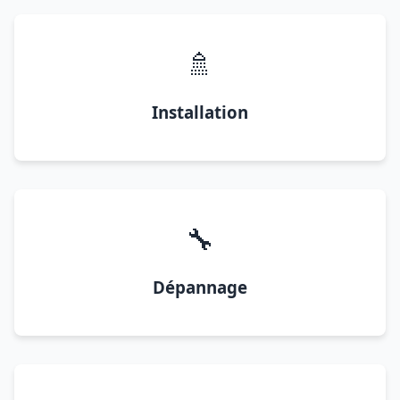
🚿
Installation
🔧
Dépannage