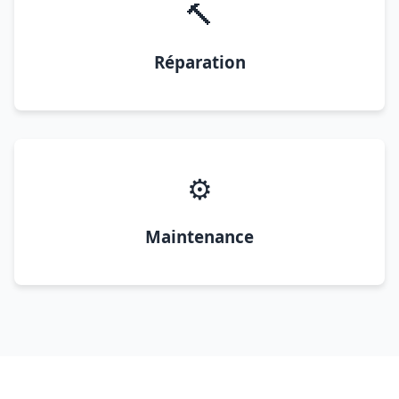
🔨
Réparation
⚙️
Maintenance