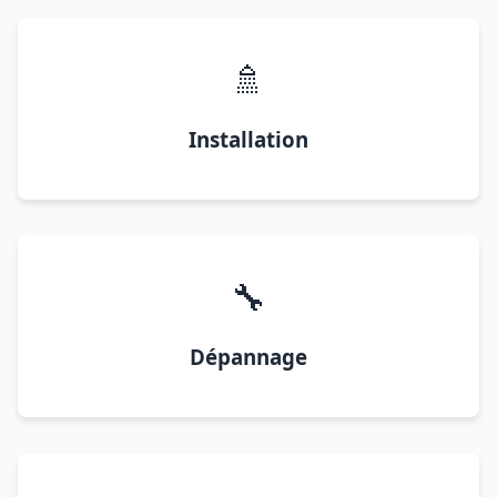
🚿
Installation
🔧
Dépannage