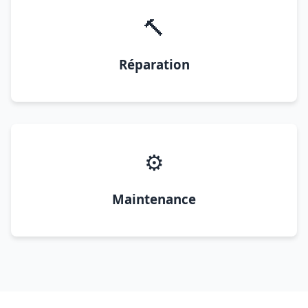
🔨
Réparation
⚙️
Maintenance