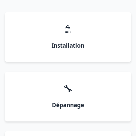
🚿
Installation
🔧
Dépannage