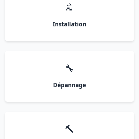
🚿
Installation
🔧
Dépannage
🔨