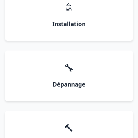
🚿
Installation
🔧
Dépannage
🔨