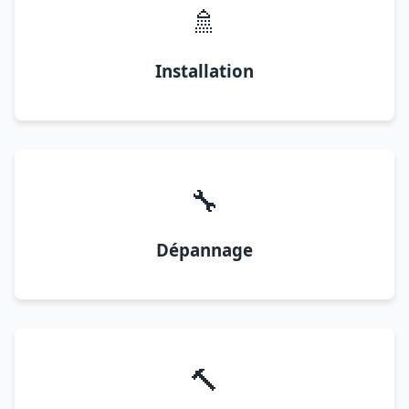
🚿
Installation
🔧
Dépannage
🔨