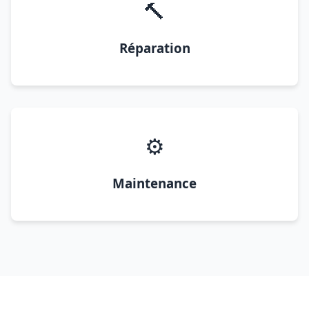
🔨
Réparation
⚙️
Maintenance