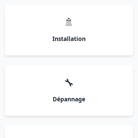
🚿
Installation
🔧
Dépannage