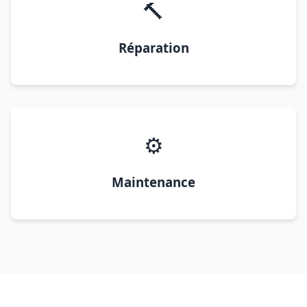
🔨
Réparation
⚙️
Maintenance