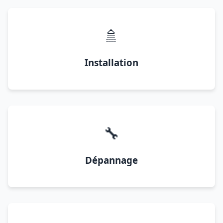
🚿
Installation
🔧
Dépannage