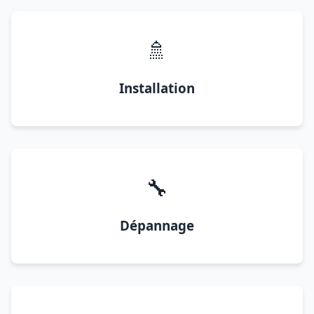
🚿
Installation
🔧
Dépannage