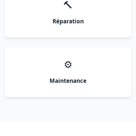
🔨
Réparation
⚙️
Maintenance