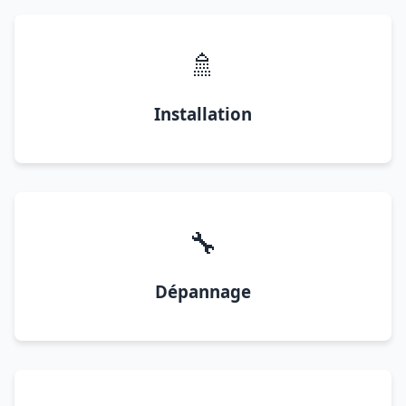
🚿
Installation
🔧
Dépannage