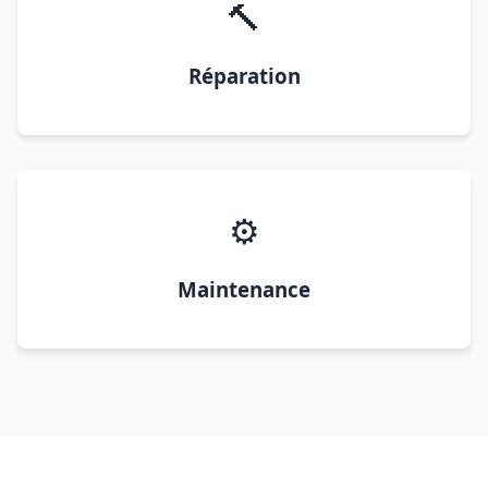
🔨
Réparation
⚙️
Maintenance