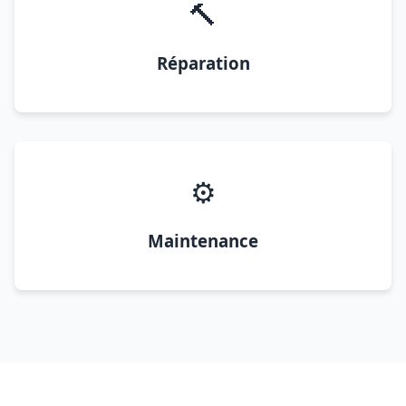
🔨
Réparation
⚙️
Maintenance