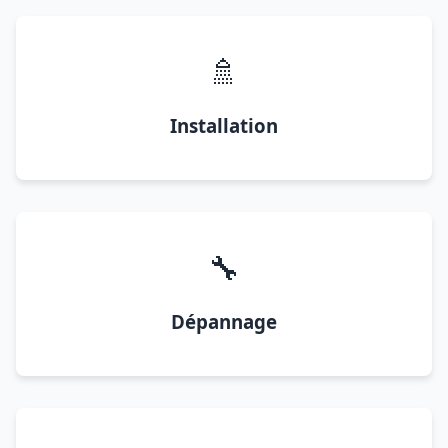
🚿
Installation
🔧
Dépannage