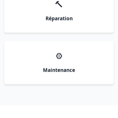
🔨
Réparation
⚙️
Maintenance