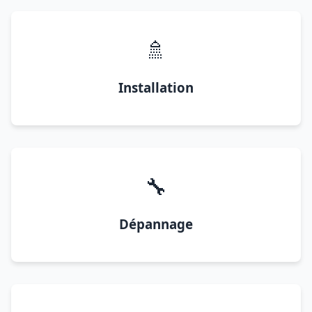
🚿
Installation
🔧
Dépannage