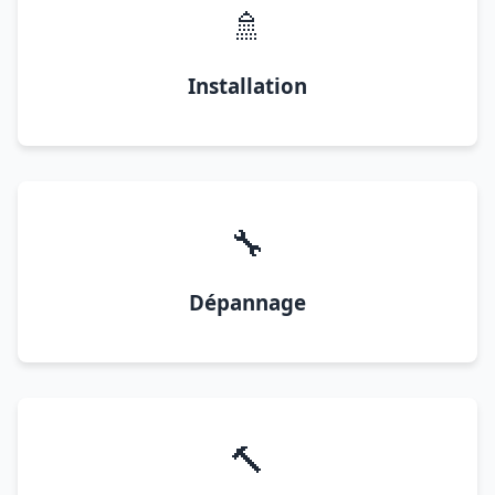
🚿
Installation
🔧
Dépannage
🔨