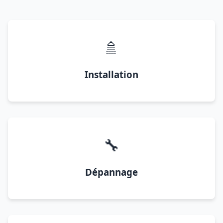
🚿
Installation
🔧
Dépannage