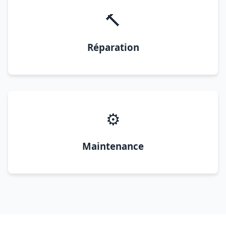
🔨
Réparation
⚙️
Maintenance