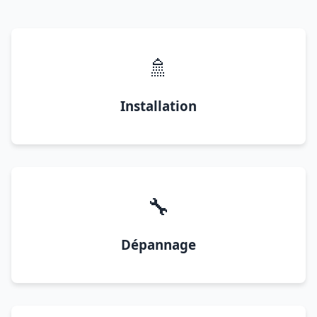
🚿
Installation
🔧
Dépannage