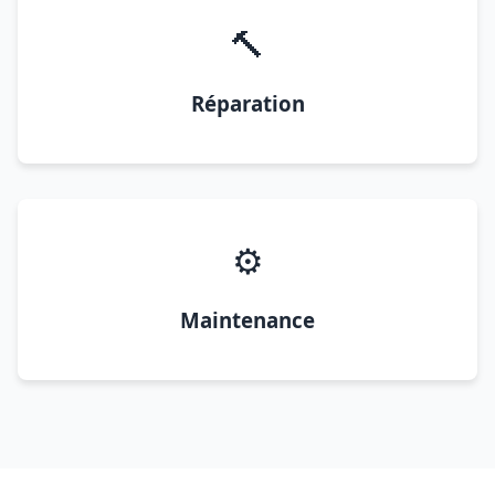
🔨
Réparation
⚙️
Maintenance