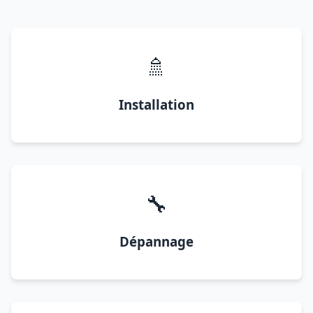
🚿
Installation
🔧
Dépannage