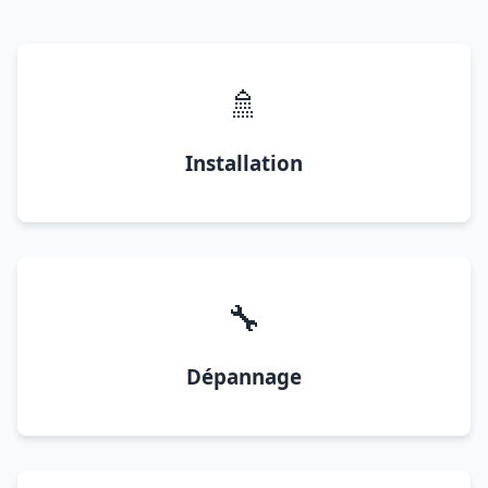
🚿
Installation
🔧
Dépannage