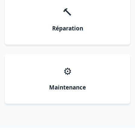
🔨
Réparation
⚙️
Maintenance