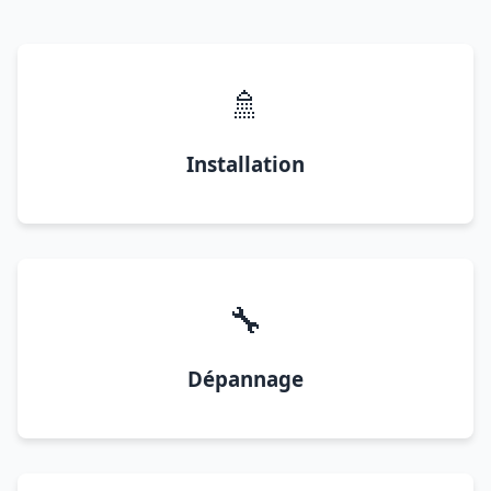
🚿
Installation
🔧
Dépannage