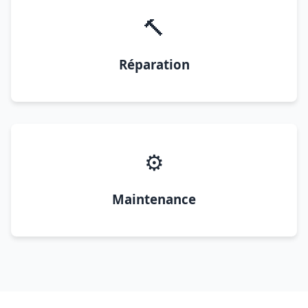
🔨
Réparation
⚙️
Maintenance