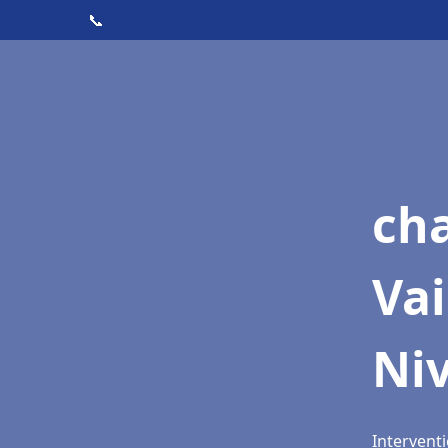
📞
cha
Vai
Niv
Interventi