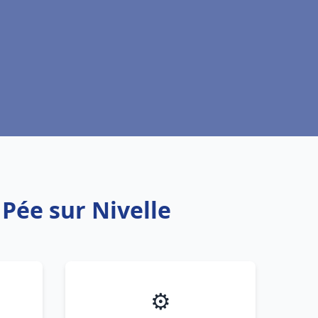
 Pée sur Nivelle
⚙️