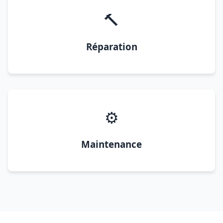
🔨
Réparation
⚙️
Maintenance