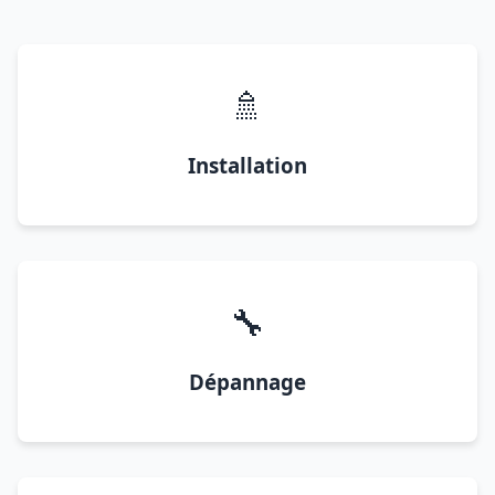
🚿
Installation
🔧
Dépannage