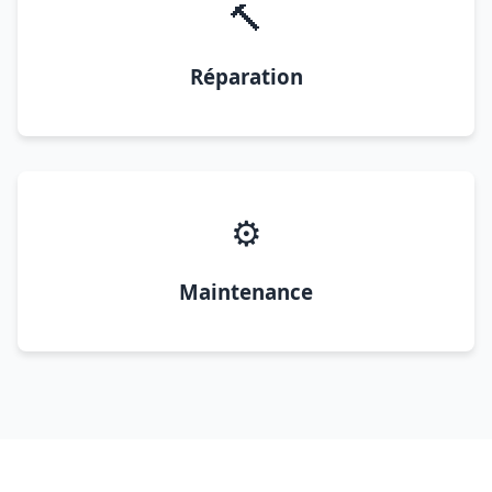
🔨
Réparation
⚙️
Maintenance