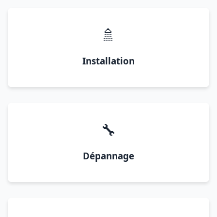
🚿
Installation
🔧
Dépannage