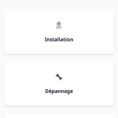
🚿
Installation
🔧
Dépannage