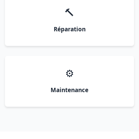
🔨
Réparation
⚙️
Maintenance