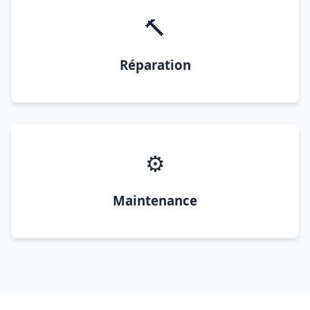
🔨
Réparation
⚙️
Maintenance