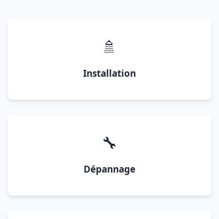
🚿
Installation
🔧
Dépannage