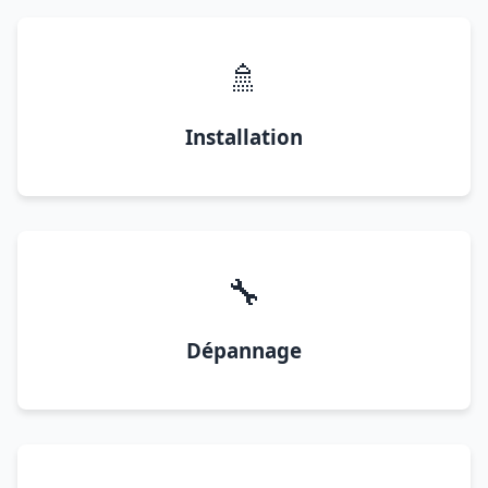
🚿
Installation
🔧
Dépannage