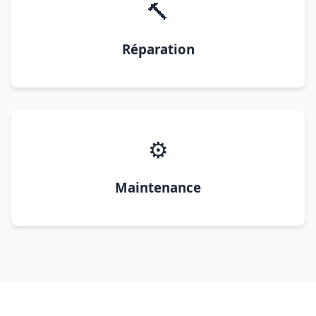
🔨
Réparation
⚙️
Maintenance