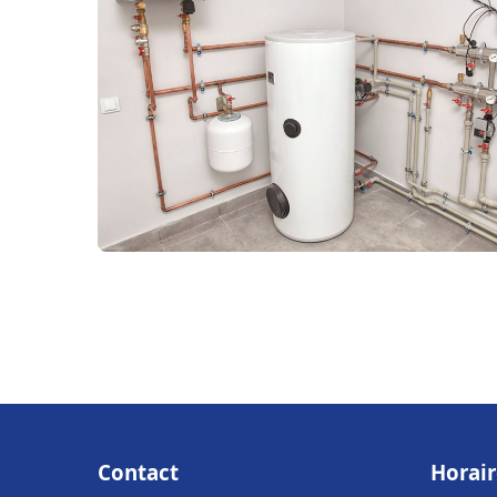
Contact
Horair