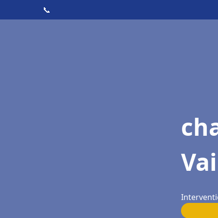
📞
cha
Vai
Interventi