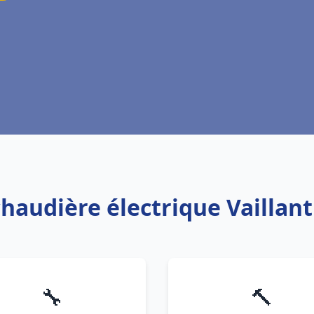
chaudière électrique Vaillant
🔧
🔨