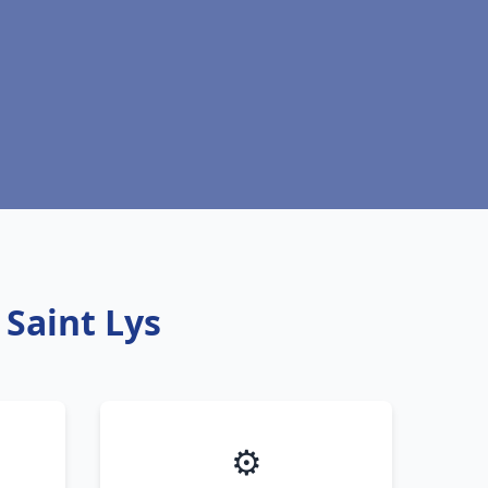
 Saint Lys
⚙️