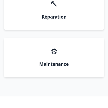
🔨
Réparation
⚙️
Maintenance