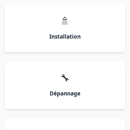
🚿
Installation
🔧
Dépannage